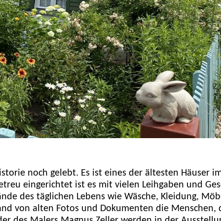
torie noch gelebt. Es ist eines der ältesten Häuser i
etreu eingerichtet ist es mit vielen Leihgaben und Ge
ände des täglichen Lebens wie Wäsche, Kleidung, Möb
and von alten Fotos und Dokumenten die Menschen, 
lder des Malers Magnus Zeller werden in der Ausstellu