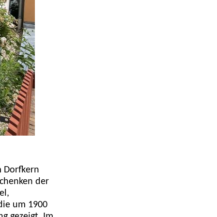
m Dorfkern
schenken der
el,
die um 1900
ng gezeigt. Im