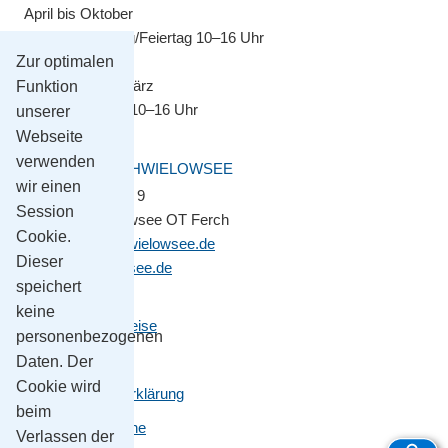
April bis Oktober
Montag–Sonntag/Feiertag 10–16 Uhr
Zur optimalen
November bis März
Funktion
Montag–Freitag 10–16 Uhr
unserer
Webseite
verwenden
GEMEINDE SCHWIELOWSEE
wir einen
Potsdamer Platz 9
Session
14548 Schwielowsee OT Ferch
Cookie.
gemeinde@schwielowsee.de
Dieser
www.schwielowsee.de
speichert
keine
Kontakt & Anreise
personenbezogenen
Impressum
Daten. Der
Cookie wird
Datenschutzerklärung
beim
Leichte Sprache
Verlassen der