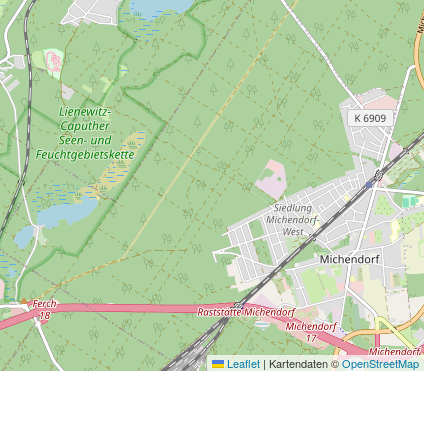
Leaflet
|
Kartendaten ©
OpenStreetMap