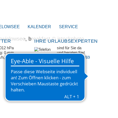
ELOWSEE
KALENDER
SERVICE
TTER
IHRE URLAUBSEXPERTEN
1012 hPa
sind für Sie da
ag: 0 mm
und beraten Sie!
m/h, SSO
+49 33209 769 769