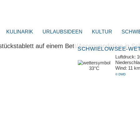
KULINARIK
URLAUBSIDEEN
KULTUR
SCHWI
SCHWIELOWSEE-WE
Luftdruck: 
Niederschl
Wind: 11 k
33°C
© DWD