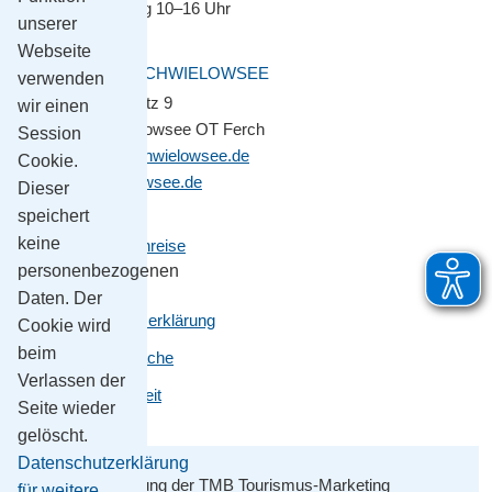
Montag–Freitag 10–16 Uhr
unserer
Webseite
GEMEINDE SCHWIELOWSEE
verwenden
Potsdamer Platz 9
wir einen
14548 Schwielowsee OT Ferch
Session
gemeinde@schwielowsee.de
Cookie.
www.schwielowsee.de
Dieser
speichert
keine
Kontakt & Anreise
personenbezogenen
Impressum
Daten. Der
Datenschutzerklärung
Cookie wird
beim
Leichte Sprache
Verlassen der
Barrierefreiheit
Seite wieder
gelöscht.
Datenschutzerklärung
Mit Unterstützung der TMB Tourismus-Marketing
für weitere