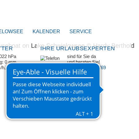
ELOWSEE
KALENDER
SERVICE
TTER
IHRE URLAUBSEXPERTEN
1022 hPa
sind für Sie da
ag: 0 mm
und beraten Sie!
m/h, NW
+49 33209 769 769