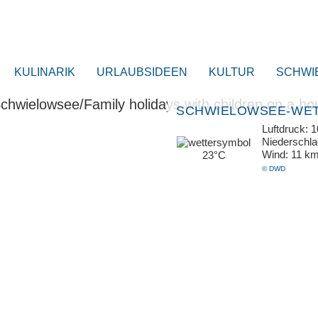
KULINARIK
URLAUBSIDEEN
KULTUR
SCHWI
SCHWIELOWSEE-WE
Luftdruck: 
Niederschl
Wind: 11 k
23°C
© DWD