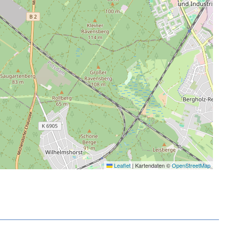
Leaflet
|
Kartendaten ©
OpenStreetMap