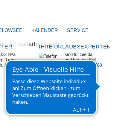
ELOWSEE
KALENDER
SERVICE
TTER
IHRE URLAUBSEXPERTEN
1022 hPa
sind für Sie da
ag: 0 mm
und beraten Sie!
/h, NW
+49 33209 769 769