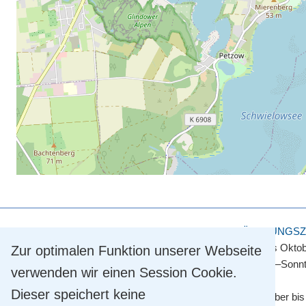
KULTUR- UND TOURISMUSAMT
ÖFFNUNGSZ
Touristinformation
April bis Okto
Zur optimalen Funktion unserer Webseite
Straße der Einheit 2
Montag–Sonnt
verwenden wir einen Session Cookie.
14548 Schwielowsee OT Caputh
Dieser speichert keine
Tel.
+49 33209 769 769
November bis