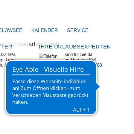
ELOWSEE
KALENDER
SERVICE
TTER
IHRE URLAUBSEXPERTEN
1022 hPa
sind für Sie da
ag: 0 mm
und beraten Sie!
/h, NW
+49 33209 769 769