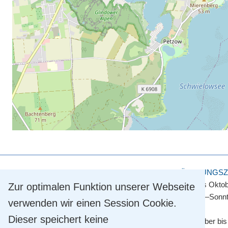
KULTUR- UND TOURISMUSAMT
ÖFFNUNGSZ
Touristinformation
April bis Okto
Zur optimalen Funktion unserer Webseite
Straße der Einheit 2
Montag–Sonnt
verwenden wir einen Session Cookie.
14548 Schwielowsee OT Caputh
Dieser speichert keine
Tel.
+49 33209 769 769
November bis