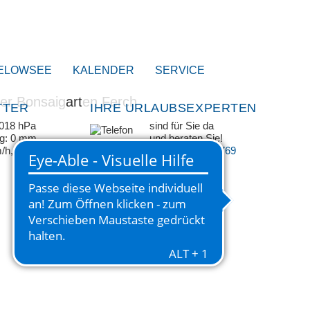
ELOWSEE
KALENDER
SERVICE
TTER
IHRE URLAUBSEXPERTEN
1018 hPa
sind für Sie da
ag: 0 mm
und beraten Sie!
m/h, WNW
+49 33209 769 769