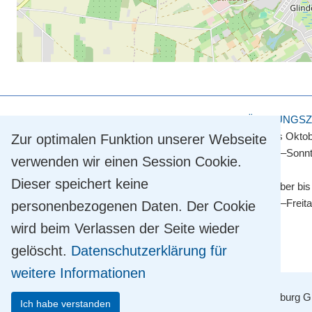
KULTUR- UND TOURISMUSAMT
ÖFFNUNGSZ
Touristinformation
April bis Okto
Zur optimalen Funktion unserer Webseite
Straße der Einheit 2
Montag–Sonnt
verwenden wir einen Session Cookie.
14548 Schwielowsee OT Caputh
Dieser speichert keine
Tel.
+49 33209 769 769
November bis
info@schwielowsee-tourismus.de
Montag–Freit
personenbezogenen Daten. Der Cookie
wird beim Verlassen der Seite wieder
gelöscht.
Datenschutzerklärung für
weitere Informationen
Mit Unterstützung der TMB Tourismus-Marketing Brandenburg Gm
Ich habe verstanden