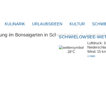
KULINARIK
URLAUBSIDEEN
KULTUR
SCHWI
SCHWIELOWSEE-WE
Luftdruck: 
Niederschl
Wind: 15 k
28°C
© DWD