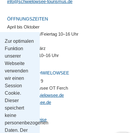
info@schwielowsee-tourismus.de
ÖFFNUNGSZEITEN
April bis Oktober
Montag–Sonntag/Feiertag 10–16 Uhr
Zur optimalen
November bis März
Funktion
Montag–Freitag 10–16 Uhr
unserer
Webseite
verwenden
GEMEINDE SCHWIELOWSEE
wir einen
Potsdamer Platz 9
Session
14548 Schwielowsee OT Ferch
Cookie.
gemeinde@schwielowsee.de
Dieser
www.schwielowsee.de
speichert
keine
Kontakt & Anreise
personenbezogenen
Impressum
Daten. Der