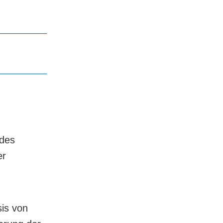
 des
er
sis von