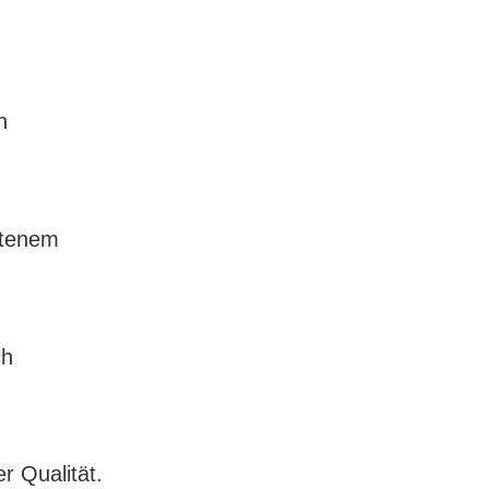
n
ltenem
ch
 Qualität.