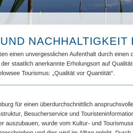
E UND NACHHALTIGKEIT
 einen unvergesslichen Aufenthalt durch einen qua
zt der staatlich anerkannte Erholungsort auf Qualit
lowsee Tourismus: „Qualität vor Quantität“.
urg für einen überdurchschnittlich anspruchsvoll
tsstruktur, Besucherservice und Touristeninformatio
iter auszubauen, wurde vom Kultur- und Tourismus
tgeschrieben und dies wird im Alltag gelebt. Durch