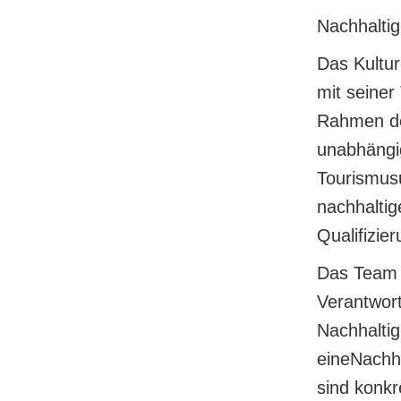
Nachhaltig
Das Kultu
mit seiner
Rahmen des
unabhängig
Tourismus
nachhaltig
Qualifizier
Das Team 
Verantwort
Nachhaltig
eineNachha
sind konkr