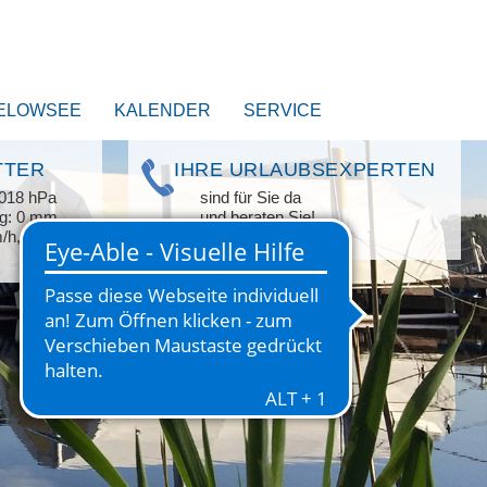
ELOWSEE
KALENDER
SERVICE
TTER
IHRE URLAUBSEXPERTEN
1018 hPa
sind für Sie da
ag: 0 mm
und beraten Sie!
m/h, WNW
+49 33209 769 769