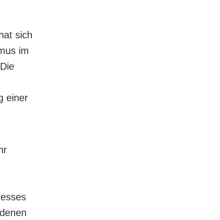
at sich
smus im
 Die
 einer
hr
zesses
 denen