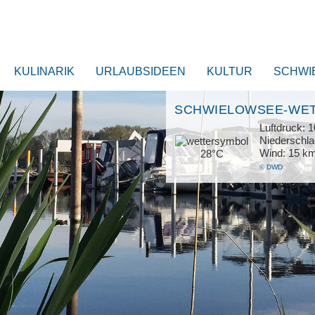
KULINARIK
URLAUBSIDEEN
KULTUR
SCHWI
SCHWIELOWSEE-WE
Luftdruck: 
Niederschl
Wind: 15 k
28°C
© DWD