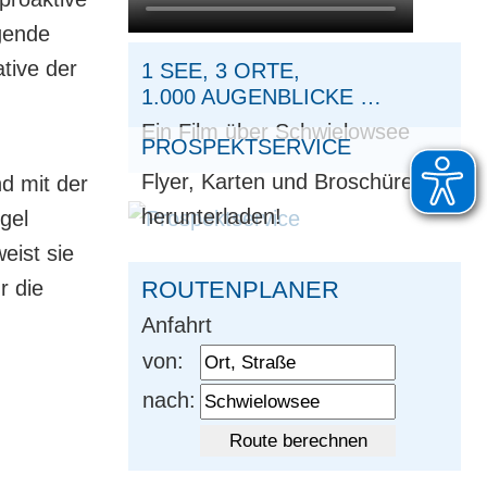
igende
ative der
1 SEE, 3 ORTE,
1.000 AUGENBLICKE …
Ein Film über Schwielowsee
PROSPEKTSERVICE
Flyer, Karten und Broschüren
d mit der
herunterladen!
gel
eist sie
ROUTENPLANER
r die
Anfahrt
von:
nach: