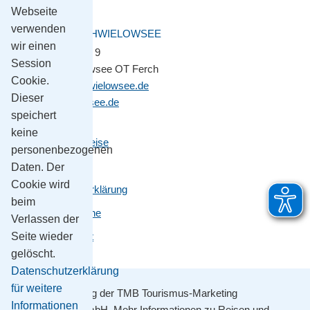
Webseite
verwenden
GEMEINDE SCHWIELOWSEE
wir einen
Potsdamer Platz 9
Session
14548 Schwielowsee OT Ferch
Cookie.
gemeinde@schwielowsee.de
Dieser
www.schwielowsee.de
speichert
keine
Kontakt & Anreise
personenbezogenen
Impressum
Daten. Der
Cookie wird
Datenschutzerklärung
beim
Leichte Sprache
Verlassen der
Barrierefreiheit
Seite wieder
gelöscht.
Datenschutzerklärung
für weitere
Mit Unterstützung der TMB Tourismus-Marketing
Informationen
Brandenburg GmbH. Mehr Informationen zu Reisen und