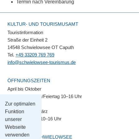
Termin nach Vereinbarung
KULTUR- UND TOURISMUSAMT
Touristinformation
Straße der Einheit 2
14548 Schwielowsee OT Caputh
Tel.
+49 33209 769 769
info@schwielowsee-tourismus.de
ÖFFNUNGSZEITEN
April bis Oktober
Montag–Sonntag/Feiertag 10–16 Uhr
Zur optimalen
November bis März
Funktion
Montag–Freitag 10–16 Uhr
unserer
Webseite
verwenden
GEMEINDE SCHWIELOWSEE