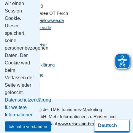
wir einen
Potsdamer Platz 9
Session
14548 Schwielowsee OT Ferch
Cookie.
gemeinde@schwielowsee.de
Dieser
www.schwielowsee.de
speichert
keine
Kontakt & Anreise
personenbezogenen
Impressum
Daten. Der
Cookie wird
Datenschutzerklärung
beim
Leichte Sprache
Verlassen der
Seite wieder
Barrierefreiheit
gelöscht.
Datenschutzerklärung
für weitere
Mit Unterstützung der TMB Tourismus-Marketing
Informationen
Brandenburg GmbH. Mehr Informationen zu Reisen und
Ausflügen erhalten sie auf
www.reiseland-brandenburg.de
Ich habe verstanden