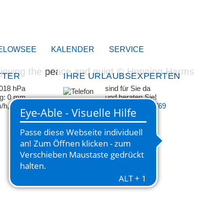
ELOWSEE
KALENDER
SERVICE
TTER
IHRE URLAUBSEXPERTEN
1018 hPa
sind für Sie da
ag: 0 mm
und beraten Sie!
m/h, WNW
+49 33209 769 769