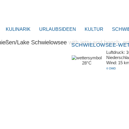
KULINARIK
URLAUBSIDEEN
KULTUR
SCHWI
SCHWIELOWSEE-WE
Luftdruck: 
Niederschl
Wind: 15 k
28°C
© DWD