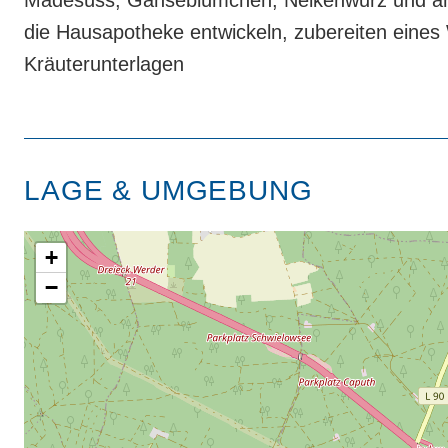
Mädesüss, Gänseblümchen, Nelkenwurz und ande
die Hausapotheke entwickeln, zubereiten eines
Kräuterunterlagen
LAGE & UMGEBUNG
+
−