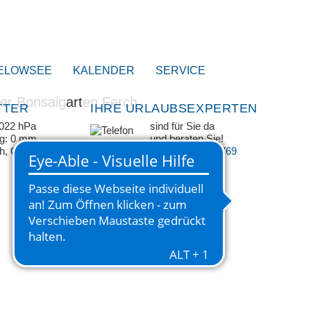
ELOWSEE
KALENDER
SERVICE
TTER
IHRE URLAUBSEXPERTEN
1022 hPa
sind für Sie da
ag: 0 mm
und beraten Sie!
/h, ONO
+49 33209 769 769