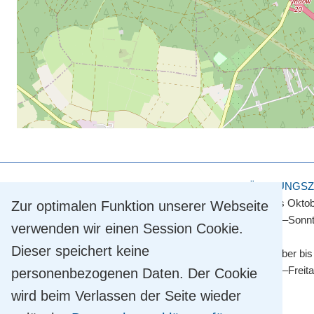
KULTUR- UND TOURISMUSAMT
ÖFFNUNGSZ
Touristinformation
April bis Okto
Zur optimalen Funktion unserer Webseite
Straße der Einheit 2
Montag–Sonnt
verwenden wir einen Session Cookie.
14548 Schwielowsee OT Caputh
Dieser speichert keine
Tel.
+49 33209 769 769
November bis
info@schwielowsee-tourismus.de
Montag–Freit
personenbezogenen Daten. Der Cookie
wird beim Verlassen der Seite wieder