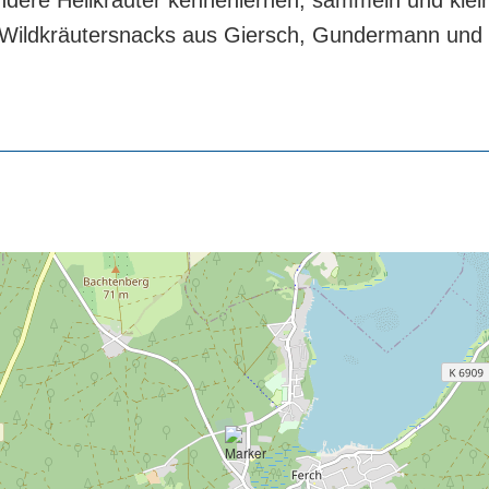
re Heilkräuter kennenlernen, sammeln und kleine 
 Wildkräutersnacks aus Giersch, Gundermann und 