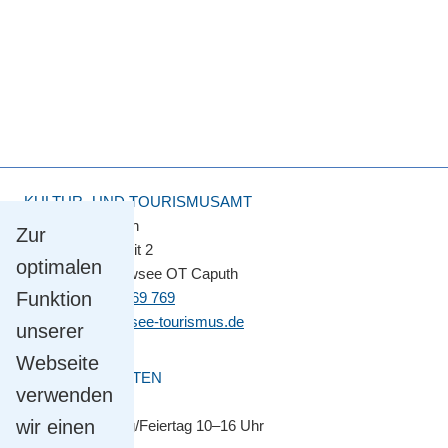
KULTUR- UND TOURISMUSAMT
Touristinformation
Zur
Straße der Einheit 2
optimalen
14548 Schwielowsee OT Caputh
Funktion
Tel.
+49 33209 769 769
info@schwielowsee-tourismus.de
unserer
Webseite
ÖFFNUNGSZEITEN
verwenden
April bis Oktober
wir einen
Montag–Sonntag/Feiertag 10–16 Uhr