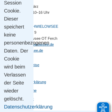
Session
November bis März
Cookie.
Montag–Freitag 10–16 Uhr
Dieser
speichert
GEMEINDE SCHWIELOWSEE
Potsdamer Platz 9
keine
14548 Schwielowsee OT Ferch
personenbezogenen
gemeinde@schwielowsee.de
Daten. Der
www.schwielowsee.de
Cookie
Kontakt & Anreise
wird beim
Impressum
Verlassen
Datenschutzerklärung
der Seite
wieder
Leichte Sprache
gelöscht.
Barrierefreiheit
Datenschutzerklärung