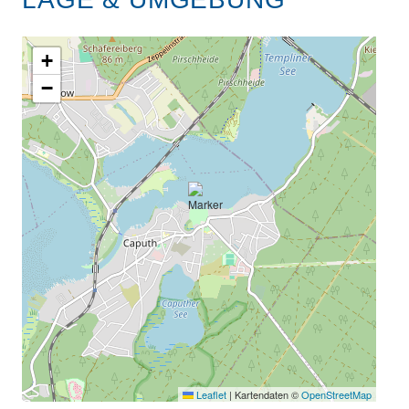
+
−
Leaflet
|
Kartendaten ©
OpenStreetMap