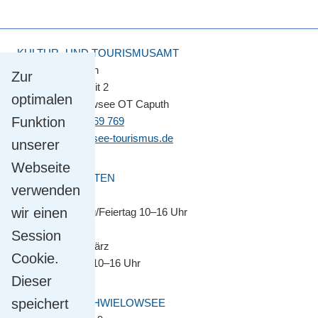
KULTUR- UND TOURISMUSAMT
Touristinformation
Zur
Straße der Einheit 2
optimalen
14548 Schwielowsee OT Caputh
Funktion
Tel.
+49 33209 769 769
info@schwielowsee-tourismus.de
unserer
Webseite
ÖFFNUNGSZEITEN
verwenden
April bis Oktober
wir einen
Montag–Sonntag/Feiertag 10–16 Uhr
Session
November bis März
Cookie.
Montag–Freitag 10–16 Uhr
Dieser
speichert
GEMEINDE SCHWIELOWSEE