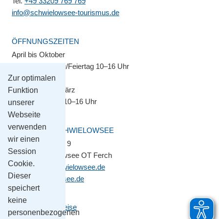
Tel.
+49 33209 769 769
info@schwielowsee-tourismus.de
ÖFFNUNGSZEITEN
April bis Oktober
Montag–Sonntag/Feiertag 10–16 Uhr
Zur optimalen
November bis März
Funktion
Montag–Freitag 10–16 Uhr
unserer
Webseite
verwenden
GEMEINDE SCHWIELOWSEE
wir einen
Potsdamer Platz 9
Session
14548 Schwielowsee OT Ferch
Cookie.
gemeinde@schwielowsee.de
Dieser
www.schwielowsee.de
speichert
keine
Kontakt & Anreise
personenbezogenen