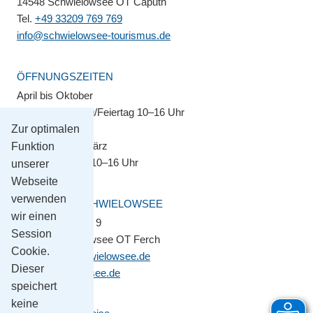
14548 Schwielowsee OT Caputh
Tel.
+49 33209 769 769
info@schwielowsee-tourismus.de
ÖFFNUNGSZEITEN
April bis Oktober
Montag–Sonntag/Feiertag 10–16 Uhr
Zur optimalen
November bis März
Funktion
Montag–Freitag 10–16 Uhr
unserer
Webseite
verwenden
GEMEINDE SCHWIELOWSEE
wir einen
Potsdamer Platz 9
Session
14548 Schwielowsee OT Ferch
Cookie.
gemeinde@schwielowsee.de
Dieser
www.schwielowsee.de
speichert
keine