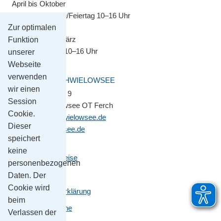
April bis Oktober
Montag–Sonntag/Feiertag 10–16 Uhr
Zur optimalen
November bis März
Funktion
Montag–Freitag 10–16 Uhr
unserer
Webseite
verwenden
GEMEINDE SCHWIELOWSEE
wir einen
Potsdamer Platz 9
Session
14548 Schwielowsee OT Ferch
Cookie.
gemeinde@schwielowsee.de
Dieser
www.schwielowsee.de
speichert
keine
Kontakt & Anreise
personenbezogenen
Impressum
Daten. Der
Cookie wird
Datenschutzerklärung
beim
Leichte Sprache
Verlassen der