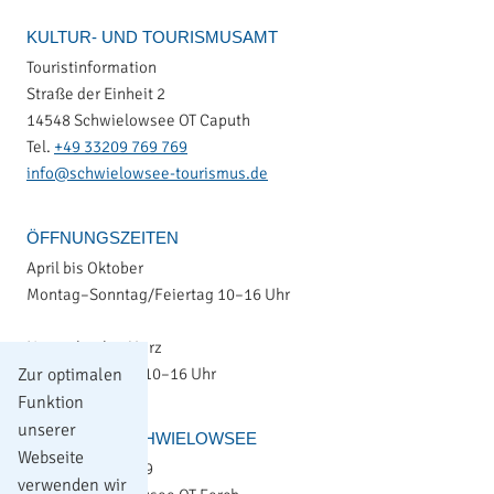
KULTUR- UND TOURISMUSAMT
Touristinformation
Straße der Einheit 2
14548 Schwielowsee OT Caputh
Tel.
+49 33209 769 769
info@schwielowsee-tourismus.de
ÖFFNUNGSZEITEN
April bis Oktober
Montag–Sonntag/Feiertag 10–16 Uhr
November bis März
Montag–Freitag 10–16 Uhr
Zur optimalen
Funktion
unserer
GEMEINDE SCHWIELOWSEE
Webseite
Potsdamer Platz 9
verwenden wir