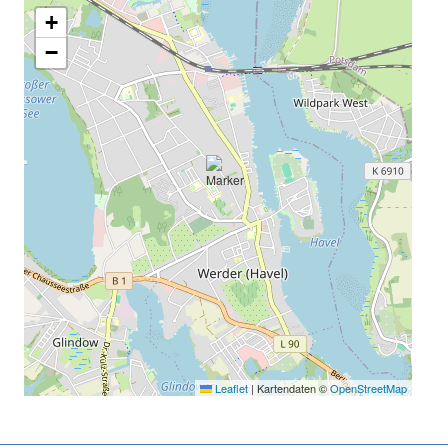
+
−
Leaflet
|
Kartendaten ©
OpenStreetMap