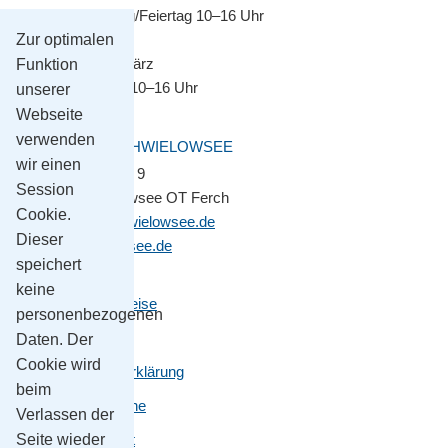
Montag–Sonntag/Feiertag 10–16 Uhr
Zur optimalen
November bis März
Funktion
Montag–Freitag 10–16 Uhr
unserer
Webseite
verwenden
GEMEINDE SCHWIELOWSEE
wir einen
Potsdamer Platz 9
Session
14548 Schwielowsee OT Ferch
Cookie.
gemeinde@schwielowsee.de
Dieser
www.schwielowsee.de
speichert
keine
Kontakt & Anreise
personenbezogenen
Impressum
Daten. Der
Cookie wird
Datenschutzerklärung
beim
Leichte Sprache
Verlassen der
Seite wieder
Barrierefreiheit