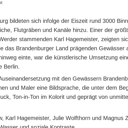
mt
 bildeten sich infolge der Eiszeit rund 3000 Bin
iche, Flutgräben und Kanäle hinzu. Einer der größ
Werder stammenden Karl Hagemeister, zeigten sich
ie das Brandenburger Land prägenden Gewässer als
inweg einte, war die künstlerische Umsetzung ein
 Berlin.
 Auseinandersetzung mit den Gewässern Brandenburg
nen und Maler eine Bildsprache, die unter dem Begr
k, Ton-in-Ton im Kolorit und geprägt von unmitte
w, Karl Hagemeister, Julie Wolfthorn und Magnus 
 Wasser und soziale Kontraste.