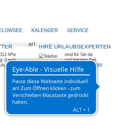
ELOWSEE
KALENDER
SERVICE
TTER
IHRE URLAUBSEXPERTEN
1012 hPa
sind für Sie da
ag: 0 mm
und beraten Sie!
m/h, SSO
+49 33209 769 769