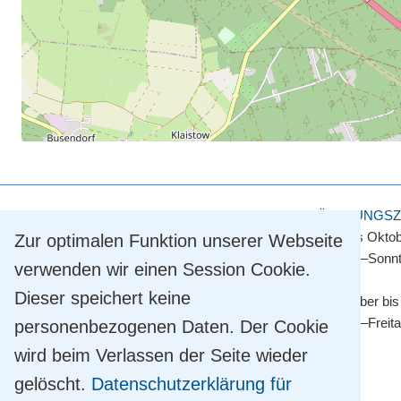
KULTUR- UND TOURISMUSAMT
ÖFFNUNGSZ
Touristinformation
April bis Okto
Zur optimalen Funktion unserer Webseite
Straße der Einheit 2
Montag–Sonnt
verwenden wir einen Session Cookie.
14548 Schwielowsee OT Caputh
Dieser speichert keine
Tel.
+49 33209 769 769
November bis
info@schwielowsee-tourismus.de
Montag–Freit
personenbezogenen Daten. Der Cookie
wird beim Verlassen der Seite wieder
gelöscht.
Datenschutzerklärung für