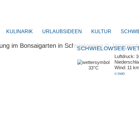
KULINARIK
URLAUBSIDEEN
KULTUR
SCHWI
SCHWIELOWSEE-WE
Luftdruck: 
Niederschl
Wind: 11 k
33°C
© DWD