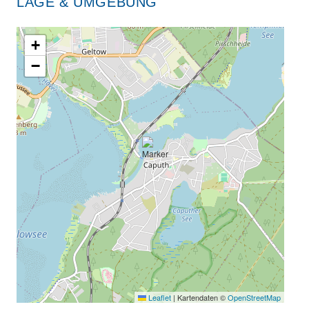
LAGE & UMGEBUNG
+
−
Leaflet
|
Kartendaten ©
OpenStreetMap