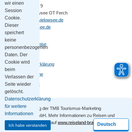
wir einen
Potsdamer Platz 9
Session
14548 Schwielowsee OT Ferch
Cookie.
gemeinde@schwielowsee.de
Dieser
www.schwielowsee.de
speichert
keine
Kontakt & Anreise
personenbezogenen
Impressum
Daten. Der
Cookie wird
Datenschutzerklärung
beim
Leichte Sprache
Verlassen der
Barrierefreiheit
Seite wieder
gelöscht.
Datenschutzerklärung
für weitere
Mit Unterstützung der TMB Tourismus-Marketing
Informationen
Brandenburg GmbH. Mehr Informationen zu Reisen und
Ausflügen erhalten sie auf
www.reiseland-brandenburg.de
Ich habe verstanden