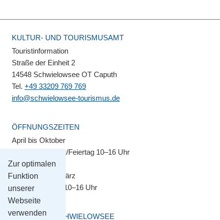
KULTUR- UND TOURISMUSAMT
Touristinformation
Straße der Einheit 2
14548 Schwielowsee OT Caputh
Tel.
+49 33209 769 769
info@schwielowsee-tourismus.de
ÖFFNUNGSZEITEN
April bis Oktober
Montag–Sonntag/Feiertag 10–16 Uhr
Zur optimalen
November bis März
Funktion
Montag–Freitag 10–16 Uhr
unserer
Webseite
verwenden
GEMEINDE SCHWIELOWSEE