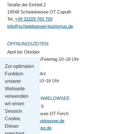
Straße der Einheit 2
14548 Schwielowsee OT Caputh
Tel.
+49 33209 769 769
info@schwielowsee-tourismus.de
ÖFFNUNGSZEITEN
April bis Oktober
Montag–Sonntag/Feiertag 10–16 Uhr
Zur optimalen
November bis März
Funktion
Montag–Freitag 10–16 Uhr
unserer
Webseite
verwenden
GEMEINDE SCHWIELOWSEE
wir einen
Potsdamer Platz 9
Session
14548 Schwielowsee OT Ferch
Cookie.
gemeinde@schwielowsee.de
Dieser
www.schwielowsee.de
speichert