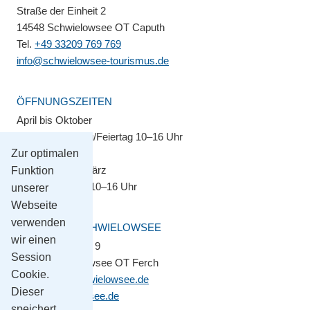
Straße der Einheit 2
14548 Schwielowsee OT Caputh
Tel.
+49 33209 769 769
info@schwielowsee-tourismus.de
ÖFFNUNGSZEITEN
April bis Oktober
Montag–Sonntag/Feiertag 10–16 Uhr
Zur optimalen
November bis März
Funktion
Montag–Freitag 10–16 Uhr
unserer
Webseite
verwenden
GEMEINDE SCHWIELOWSEE
wir einen
Potsdamer Platz 9
Session
14548 Schwielowsee OT Ferch
Cookie.
gemeinde@schwielowsee.de
Dieser
www.schwielowsee.de
speichert