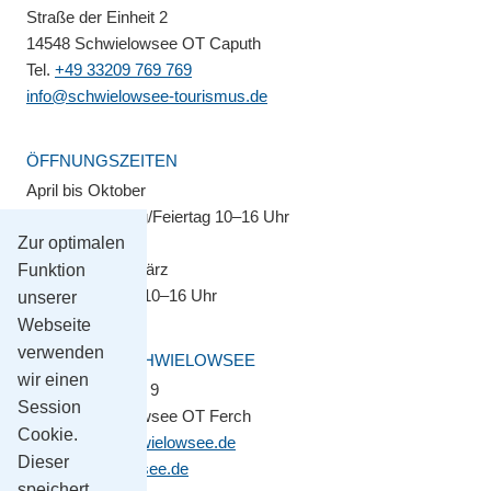
Straße der Einheit 2
14548 Schwielowsee OT Caputh
Tel.
+49 33209 769 769
info@schwielowsee-tourismus.de
ÖFFNUNGSZEITEN
April bis Oktober
Montag–Sonntag/Feiertag 10–16 Uhr
Zur optimalen
November bis März
Funktion
Montag–Freitag 10–16 Uhr
unserer
Webseite
verwenden
GEMEINDE SCHWIELOWSEE
wir einen
Potsdamer Platz 9
Session
14548 Schwielowsee OT Ferch
Cookie.
gemeinde@schwielowsee.de
Dieser
www.schwielowsee.de
speichert