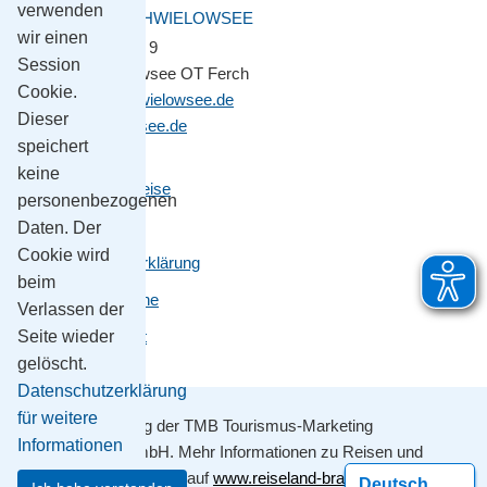
verwenden
GEMEINDE SCHWIELOWSEE
wir einen
Potsdamer Platz 9
Session
14548 Schwielowsee OT Ferch
Cookie.
gemeinde@schwielowsee.de
Dieser
www.schwielowsee.de
speichert
keine
Kontakt & Anreise
personenbezogenen
Impressum
Daten. Der
Cookie wird
Datenschutzerklärung
beim
Leichte Sprache
Verlassen der
Barrierefreiheit
Seite wieder
gelöscht.
Datenschutzerklärung
für weitere
Mit Unterstützung der TMB Tourismus-Marketing
Informationen
Brandenburg GmbH. Mehr Informationen zu Reisen und
Ausflügen erhalten sie auf
www.reiseland-brandenburg.de