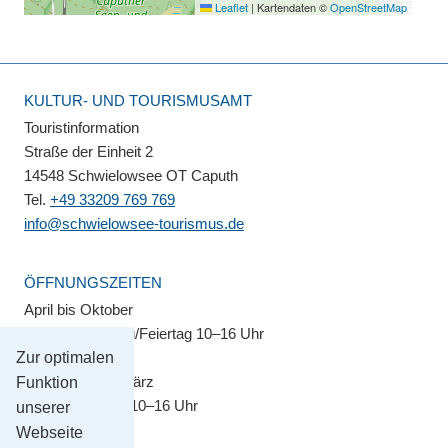
Leaflet
|
Kartendaten ©
OpenStreetMap
KULTUR- UND TOURISMUSAMT
Touristinformation
Straße der Einheit 2
14548 Schwielowsee OT Caputh
Tel.
+49 33209 769 769
info@schwielowsee-tourismus.de
ÖFFNUNGSZEITEN
April bis Oktober
Montag–Sonntag/Feiertag 10–16 Uhr
Zur optimalen
November bis März
Funktion
Montag–Freitag 10–16 Uhr
unserer
Webseite