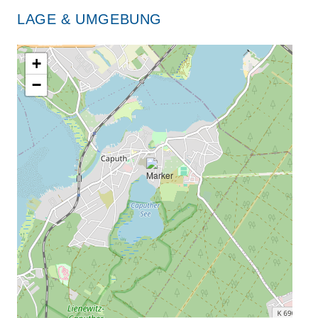
LAGE & UMGEBUNG
+
−