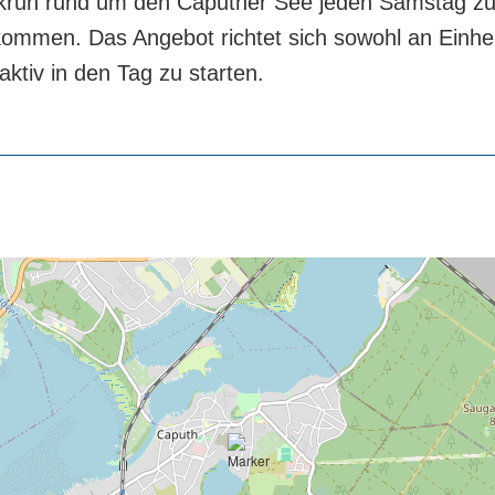
parkrun rund um den Caputher See jeden Samstag z
lkommen. Das Angebot richtet sich sowohl an Einh
ktiv in den Tag zu starten.