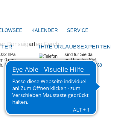
ELOWSEE
KALENDER
SERVICE
TTER
IHRE URLAUBSEXPERTEN
1022 hPa
sind für Sie da
ag: 0 mm
und beraten Sie!
/h, ONO
+49 33209 769 769