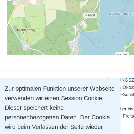
KULTUR- UND TOURISMUSAMT
ÖFFNUNGSZ
Touristinformation
April bis Okto
Zur optimalen Funktion unserer Webseite
Straße der Einheit 2
Montag–Sonnt
verwenden wir einen Session Cookie.
14548 Schwielowsee OT Caputh
Dieser speichert keine
Tel.
+49 33209 769 769
November bis
info@schwielowsee-tourismus.de
Montag–Freit
personenbezogenen Daten. Der Cookie
wird beim Verlassen der Seite wieder