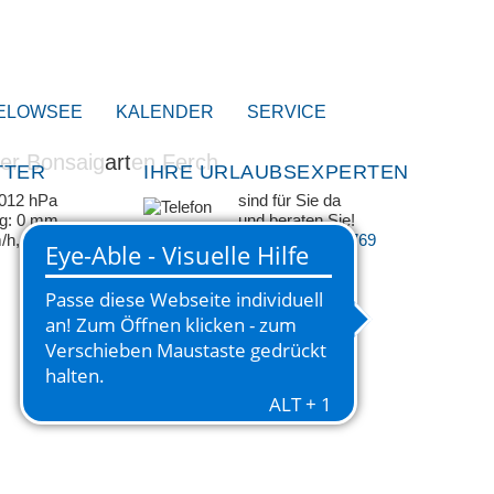
ELOWSEE
KALENDER
SERVICE
TTER
IHRE URLAUBSEXPERTEN
1012 hPa
sind für Sie da
ag: 0 mm
und beraten Sie!
m/h, SSO
+49 33209 769 769