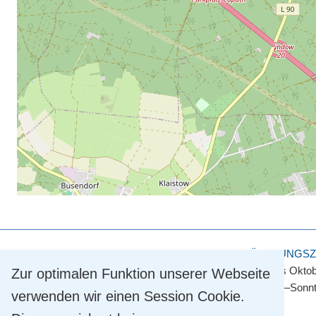
KULTUR- UND TOURISMUSAMT
ÖFFNUNGSZ
Touristinformation
April bis Okto
Zur optimalen Funktion unserer Webseite
Straße der Einheit 2
Montag–Sonnt
verwenden wir einen Session Cookie.
14548 Schwielowsee OT Caputh