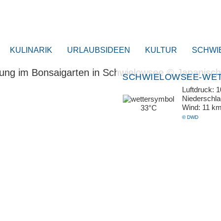
KULINARIK
URLAUBSIDEEN
KULTUR
SCHWI
SCHWIELOWSEE-WE
Luftdruck: 
Niederschl
Wind: 11 k
33°C
© DWD