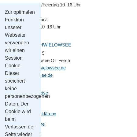
Montag–Sonntag/Feiertag 10–16 Uhr
Zur optimalen
November bis März
Funktion
Montag–Freitag 10–16 Uhr
unserer
Webseite
verwenden
GEMEINDE SCHWIELOWSEE
wir einen
Potsdamer Platz 9
Session
14548 Schwielowsee OT Ferch
Cookie.
gemeinde@schwielowsee.de
Dieser
www.schwielowsee.de
speichert
keine
Kontakt & Anreise
personenbezogenen
Impressum
Daten. Der
Cookie wird
Datenschutzerklärung
beim
Leichte Sprache
Verlassen der
Seite wieder
Barrierefreiheit