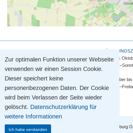
KULTUR- UND TOURISMUSAMT
ÖFFNUNGSZ
Touristinformation
April bis Okto
Zur optimalen Funktion unserer Webseite
Straße der Einheit 2
Montag–Sonnt
verwenden wir einen Session Cookie.
14548 Schwielowsee OT Caputh
Dieser speichert keine
Tel.
+49 33209 769 769
November bis
info@schwielowsee-tourismus.de
Montag–Freit
personenbezogenen Daten. Der Cookie
wird beim Verlassen der Seite wieder
gelöscht.
Datenschutzerklärung für
weitere Informationen
Mit Unterstützung der TMB Tourismus-Marketing Brandenburg Gm
Ich habe verstanden