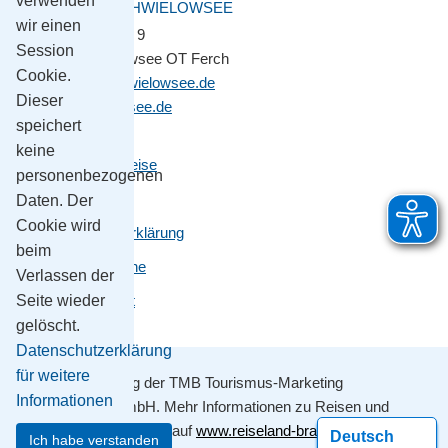
verwenden
GEMEINDE SCHWIELOWSEE
wir einen
Potsdamer Platz 9
Session
14548 Schwielowsee OT Ferch
Cookie.
gemeinde@schwielowsee.de
Dieser
www.schwielowsee.de
speichert
keine
Kontakt & Anreise
personenbezogenen
Impressum
Daten. Der
Cookie wird
Datenschutzerklärung
beim
Leichte Sprache
Verlassen der
Barrierefreiheit
Seite wieder
gelöscht.
Datenschutzerklärung
für weitere
Mit Unterstützung der TMB Tourismus-Marketing
Informationen
Brandenburg GmbH. Mehr Informationen zu Reisen und
Ausflügen erhalten sie auf
www.reiseland-brandenburg.de
Ich habe verstanden