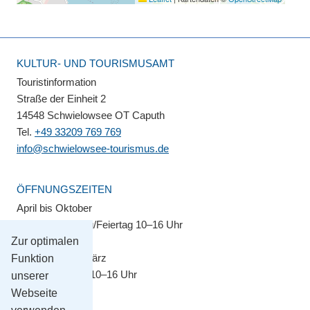
KULTUR- UND TOURISMUSAMT
Touristinformation
Straße der Einheit 2
14548 Schwielowsee OT Caputh
Tel.
+49 33209 769 769
info@schwielowsee-tourismus.de
ÖFFNUNGSZEITEN
April bis Oktober
Montag–Sonntag/Feiertag 10–16 Uhr
Zur optimalen
November bis März
Funktion
Montag–Freitag 10–16 Uhr
unserer
Webseite