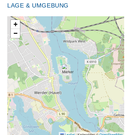
LAGE & UMGEBUNG
+
−
Leaflet
|
Kartendaten ©
OpenStreetMap