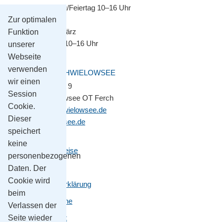
Montag–Sonntag/Feiertag 10–16 Uhr
Zur optimalen
November bis März
Funktion
Montag–Freitag 10–16 Uhr
unserer
Webseite
verwenden
GEMEINDE SCHWIELOWSEE
wir einen
Potsdamer Platz 9
Session
14548 Schwielowsee OT Ferch
Cookie.
gemeinde@schwielowsee.de
Dieser
www.schwielowsee.de
speichert
keine
Kontakt & Anreise
personenbezogenen
Impressum
Daten. Der
Cookie wird
Datenschutzerklärung
beim
Leichte Sprache
Verlassen der
Seite wieder
Barrierefreiheit