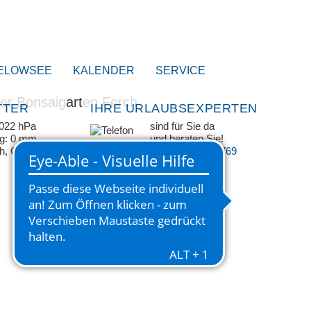
ELOWSEE
KALENDER
SERVICE
TTER
IHRE URLAUBSEXPERTEN
1022 hPa
sind für Sie da
ag: 0 mm
und beraten Sie!
/h, ONO
+49 33209 769 769