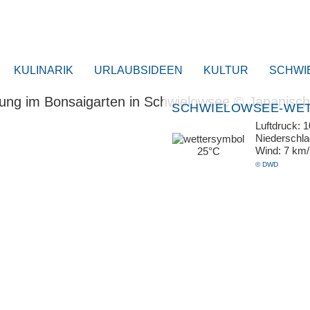
KULINARIK
URLAUBSIDEEN
KULTUR
SCHWI
SCHWIELOWSEE-WE
Luftdruck: 
Niederschl
Wind: 7 km
25°C
© DWD