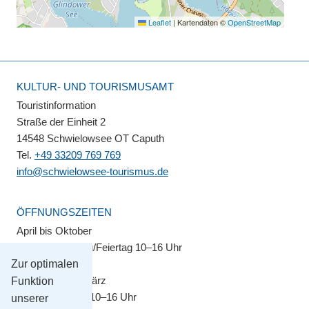
Leaflet
|
Kartendaten ©
OpenStreetMap
KULTUR- UND TOURISMUSAMT
Touristinformation
Straße der Einheit 2
14548 Schwielowsee OT Caputh
Tel.
+49 33209 769 769
info@schwielowsee-tourismus.de
ÖFFNUNGSZEITEN
April bis Oktober
Montag–Sonntag/Feiertag 10–16 Uhr
Zur optimalen
November bis März
Funktion
Montag–Freitag 10–16 Uhr
unserer