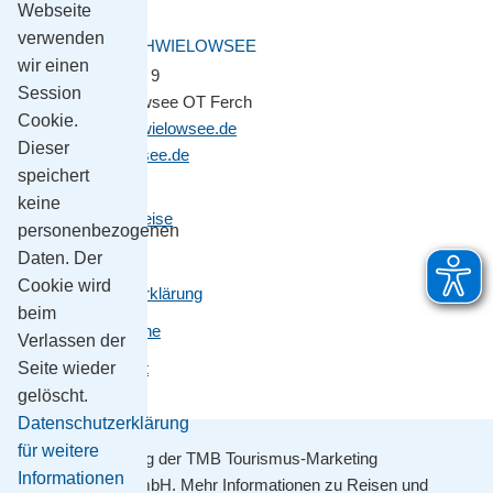
Webseite
verwenden
GEMEINDE SCHWIELOWSEE
wir einen
Potsdamer Platz 9
Session
14548 Schwielowsee OT Ferch
Cookie.
gemeinde@schwielowsee.de
Dieser
www.schwielowsee.de
speichert
keine
Kontakt & Anreise
personenbezogenen
Impressum
Daten. Der
Cookie wird
Datenschutzerklärung
beim
Leichte Sprache
Verlassen der
Barrierefreiheit
Seite wieder
gelöscht.
Datenschutzerklärung
für weitere
Mit Unterstützung der TMB Tourismus-Marketing
Informationen
Brandenburg GmbH. Mehr Informationen zu Reisen und