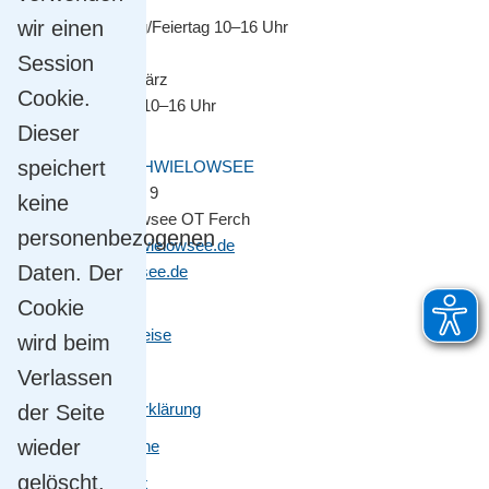
April bis Oktober
wir einen
Montag–Sonntag/Feiertag 10–16 Uhr
Session
November bis März
Cookie.
Montag–Freitag 10–16 Uhr
Dieser
speichert
GEMEINDE SCHWIELOWSEE
Potsdamer Platz 9
keine
14548 Schwielowsee OT Ferch
personenbezogenen
gemeinde@schwielowsee.de
Daten. Der
www.schwielowsee.de
Cookie
Kontakt & Anreise
wird beim
Impressum
Verlassen
Datenschutzerklärung
der Seite
wieder
Leichte Sprache
gelöscht.
Barrierefreiheit