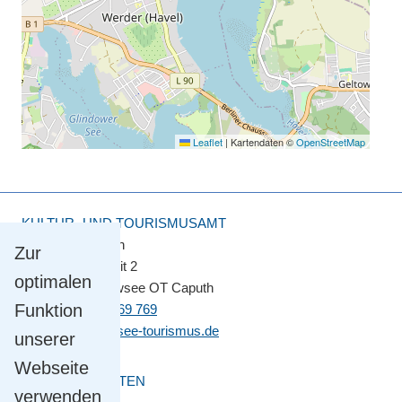
Leaflet
|
Kartendaten ©
OpenStreetMap
KULTUR- UND TOURISMUSAMT
Touristinformation
Zur
Straße der Einheit 2
optimalen
14548 Schwielowsee OT Caputh
Funktion
Tel.
+49 33209 769 769
info@schwielowsee-tourismus.de
unserer
Webseite
ÖFFNUNGSZEITEN
verwenden