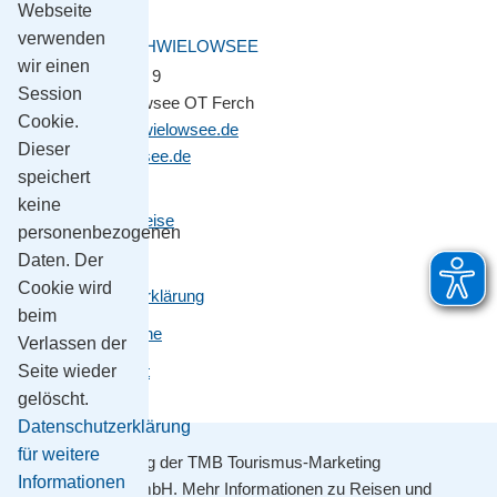
Webseite
verwenden
GEMEINDE SCHWIELOWSEE
wir einen
Potsdamer Platz 9
Session
14548 Schwielowsee OT Ferch
Cookie.
gemeinde@schwielowsee.de
Dieser
www.schwielowsee.de
speichert
keine
Kontakt & Anreise
personenbezogenen
Impressum
Daten. Der
Cookie wird
Datenschutzerklärung
beim
Leichte Sprache
Verlassen der
Barrierefreiheit
Seite wieder
gelöscht.
Datenschutzerklärung
für weitere
Mit Unterstützung der TMB Tourismus-Marketing
Informationen
Brandenburg GmbH. Mehr Informationen zu Reisen und