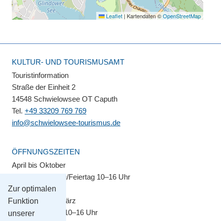
Leaflet
|
Kartendaten ©
OpenStreetMap
KULTUR- UND TOURISMUSAMT
Touristinformation
Straße der Einheit 2
14548 Schwielowsee OT Caputh
Tel.
+49 33209 769 769
info@schwielowsee-tourismus.de
ÖFFNUNGSZEITEN
April bis Oktober
Montag–Sonntag/Feiertag 10–16 Uhr
Zur optimalen
November bis März
Funktion
Montag–Freitag 10–16 Uhr
unserer