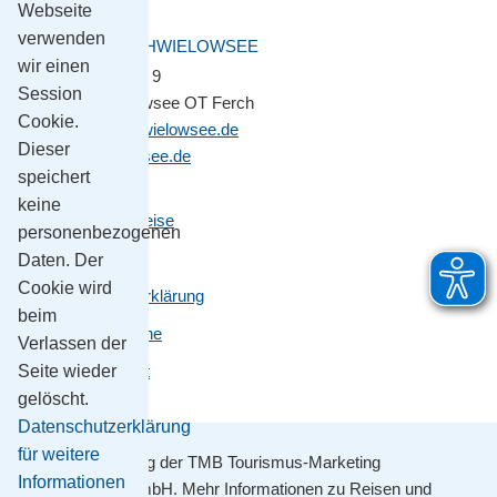
Webseite
verwenden
GEMEINDE SCHWIELOWSEE
wir einen
Potsdamer Platz 9
Session
14548 Schwielowsee OT Ferch
Cookie.
gemeinde@schwielowsee.de
Dieser
www.schwielowsee.de
speichert
keine
Kontakt & Anreise
personenbezogenen
Impressum
Daten. Der
Cookie wird
Datenschutzerklärung
beim
Leichte Sprache
Verlassen der
Barrierefreiheit
Seite wieder
gelöscht.
Datenschutzerklärung
für weitere
Mit Unterstützung der TMB Tourismus-Marketing
Informationen
Brandenburg GmbH. Mehr Informationen zu Reisen und