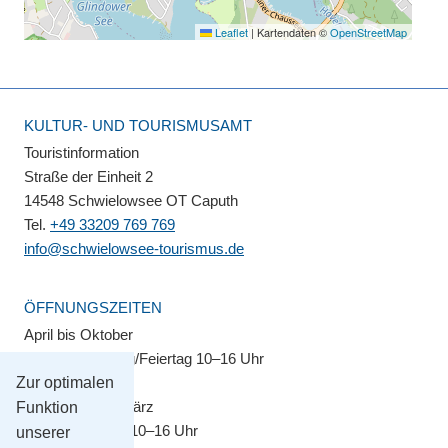
Leaflet
|
Kartendaten ©
OpenStreetMap
KULTUR- UND TOURISMUSAMT
Touristinformation
Straße der Einheit 2
14548 Schwielowsee OT Caputh
Tel.
+49 33209 769 769
info@schwielowsee-tourismus.de
ÖFFNUNGSZEITEN
April bis Oktober
Montag–Sonntag/Feiertag 10–16 Uhr
Zur optimalen
November bis März
Funktion
Montag–Freitag 10–16 Uhr
unserer