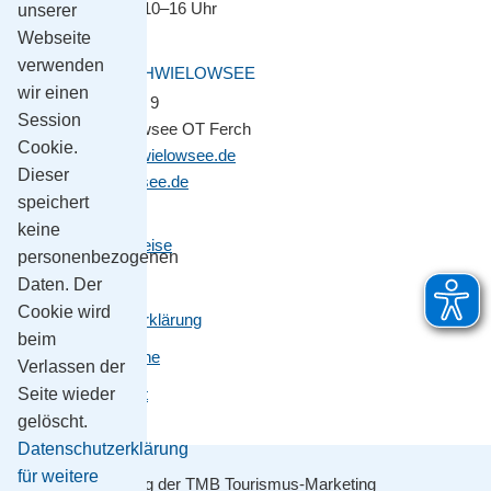
Montag–Freitag 10–16 Uhr
unserer
Webseite
verwenden
GEMEINDE SCHWIELOWSEE
wir einen
Potsdamer Platz 9
Session
14548 Schwielowsee OT Ferch
Cookie.
gemeinde@schwielowsee.de
Dieser
www.schwielowsee.de
speichert
keine
Kontakt & Anreise
personenbezogenen
Impressum
Daten. Der
Cookie wird
Datenschutzerklärung
beim
Leichte Sprache
Verlassen der
Barrierefreiheit
Seite wieder
gelöscht.
Datenschutzerklärung
für weitere
Mit Unterstützung der TMB Tourismus-Marketing