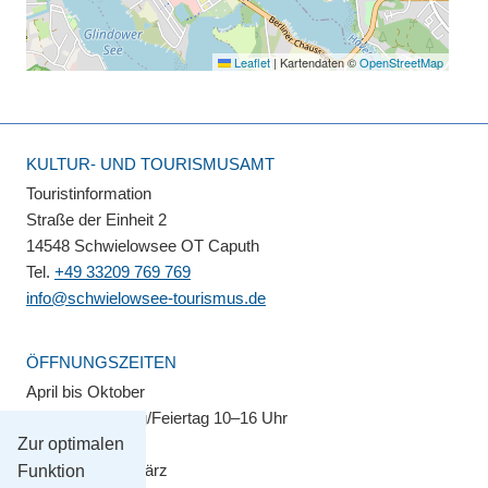
Leaflet
|
Kartendaten ©
OpenStreetMap
KULTUR- UND TOURISMUSAMT
Touristinformation
Straße der Einheit 2
14548 Schwielowsee OT Caputh
Tel.
+49 33209 769 769
info@schwielowsee-tourismus.de
ÖFFNUNGSZEITEN
April bis Oktober
Montag–Sonntag/Feiertag 10–16 Uhr
Zur optimalen
November bis März
Funktion