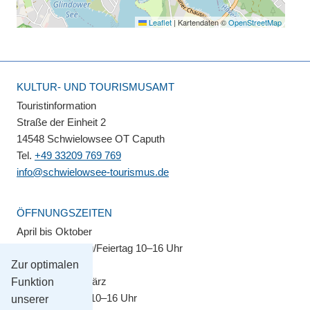
Leaflet
|
Kartendaten ©
OpenStreetMap
KULTUR- UND TOURISMUSAMT
Touristinformation
Straße der Einheit 2
14548 Schwielowsee OT Caputh
Tel.
+49 33209 769 769
info@schwielowsee-tourismus.de
ÖFFNUNGSZEITEN
April bis Oktober
Montag–Sonntag/Feiertag 10–16 Uhr
Zur optimalen
November bis März
Funktion
Montag–Freitag 10–16 Uhr
unserer