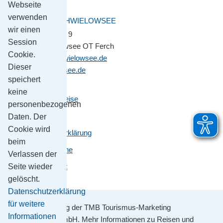
Webseite
verwenden
GEMEINDE SCHWIELOWSEE
wir einen
Potsdamer Platz 9
Session
14548 Schwielowsee OT Ferch
Cookie.
gemeinde@schwielowsee.de
Dieser
www.schwielowsee.de
speichert
keine
Kontakt & Anreise
personenbezogenen
Impressum
Daten. Der
Cookie wird
Datenschutzerklärung
beim
Leichte Sprache
Verlassen der
Barrierefreiheit
Seite wieder
gelöscht.
Datenschutzerklärung
für weitere
Mit Unterstützung der TMB Tourismus-Marketing
Informationen
Brandenburg GmbH. Mehr Informationen zu Reisen und