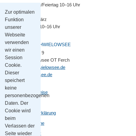
Montag–Sonntag/Feiertag 10–16 Uhr
Zur optimalen
November bis März
Funktion
Montag–Freitag 10–16 Uhr
unserer
Webseite
verwenden
GEMEINDE SCHWIELOWSEE
wir einen
Potsdamer Platz 9
Session
14548 Schwielowsee OT Ferch
Cookie.
gemeinde@schwielowsee.de
Dieser
www.schwielowsee.de
speichert
keine
Kontakt & Anreise
personenbezogenen
Impressum
Daten. Der
Cookie wird
Datenschutzerklärung
beim
Leichte Sprache
Verlassen der
Seite wieder
Barrierefreiheit