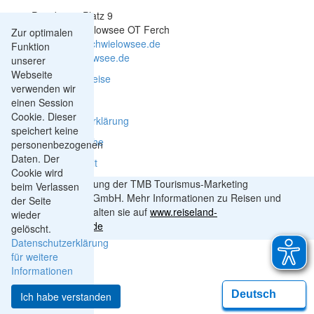
Potsdamer Platz 9
14548 Schwielowsee OT Ferch
Zur optimalen
gemeinde@schwielowsee.de
Funktion
www.schwielowsee.de
unserer
Webseite
Kontakt & Anreise
verwenden wir
Impressum
einen Session
Cookie. Dieser
Datenschutzerklärung
speichert keine
Leichte Sprache
personenbezogenen
Daten. Der
Barrierefreiheit
Cookie wird
Mit Unterstützung der TMB Tourismus-Marketing
beim Verlassen
Brandenburg GmbH. Mehr Informationen zu Reisen und
der Seite
Ausflügen erhalten sie auf
www.reiseland-
wieder
brandenburg.de
gelöscht.
Datenschutzerklärung
für weitere
Informationen
Ich habe verstanden