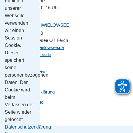
November bis März
Funktion
Montag–Freitag 10–16 Uhr
unserer
Webseite
verwenden
GEMEINDE SCHWIELOWSEE
wir einen
Potsdamer Platz 9
Session
14548 Schwielowsee OT Ferch
Cookie.
gemeinde@schwielowsee.de
Dieser
www.schwielowsee.de
speichert
keine
Kontakt & Anreise
personenbezogenen
Impressum
Daten. Der
Cookie wird
Datenschutzerklärung
beim
Leichte Sprache
Verlassen der
Barrierefreiheit
Seite wieder
gelöscht.
Datenschutzerklärung