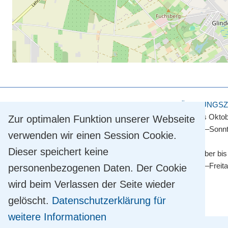
KULTUR- UND TOURISMUSAMT
ÖFFNUNGSZ
Touristinformation
April bis Okto
Zur optimalen Funktion unserer Webseite
Straße der Einheit 2
Montag–Sonnt
verwenden wir einen Session Cookie.
14548 Schwielowsee OT Caputh
Dieser speichert keine
Tel.
+49 33209 769 769
November bis
info@schwielowsee-tourismus.de
Montag–Freit
personenbezogenen Daten. Der Cookie
wird beim Verlassen der Seite wieder
gelöscht.
Datenschutzerklärung für
weitere Informationen