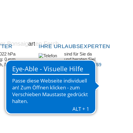
TTER
IHRE URLAUBSEXPERTEN
1022 hPa
sind für Sie da
ag: 0 mm
und beraten Sie!
/h, NW
+49 33209 769 769