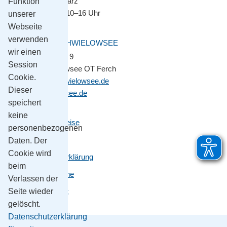
November bis März
Funktion
Montag–Freitag 10–16 Uhr
unserer
Webseite
verwenden
GEMEINDE SCHWIELOWSEE
wir einen
Potsdamer Platz 9
Session
14548 Schwielowsee OT Ferch
Cookie.
gemeinde@schwielowsee.de
Dieser
www.schwielowsee.de
speichert
keine
Kontakt & Anreise
personenbezogenen
Impressum
Daten. Der
Cookie wird
Datenschutzerklärung
beim
Leichte Sprache
Verlassen der
Barrierefreiheit
Seite wieder
gelöscht.
Datenschutzerklärung