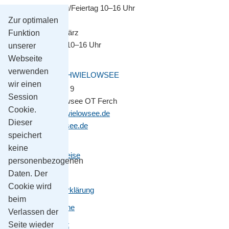
Montag–Sonntag/Feiertag 10–16 Uhr
Zur optimalen
November bis März
Funktion
Montag–Freitag 10–16 Uhr
unserer
Webseite
verwenden
GEMEINDE SCHWIELOWSEE
wir einen
Potsdamer Platz 9
Session
14548 Schwielowsee OT Ferch
Cookie.
gemeinde@schwielowsee.de
Dieser
www.schwielowsee.de
speichert
keine
Kontakt & Anreise
personenbezogenen
Impressum
Daten. Der
Cookie wird
Datenschutzerklärung
beim
Leichte Sprache
Verlassen der
Seite wieder
Barrierefreiheit