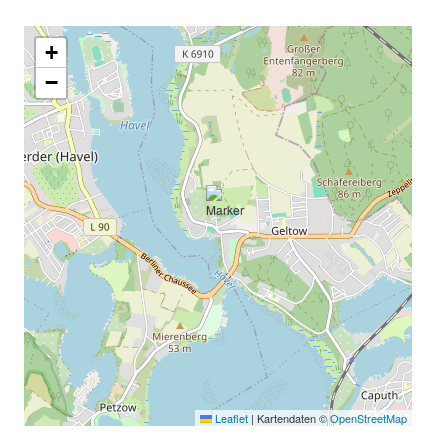
+
−
Leaflet
|
Kartendaten ©
OpenStreetMap