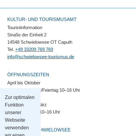
KULTUR- UND TOURISMUSAMT
Touristinformation
Straße der Einheit 2
14548 Schwielowsee OT Caputh
Tel.
+49 33209 769 769
info@schwielowsee-tourismus.de
ÖFFNUNGSZEITEN
April bis Oktober
Montag–Sonntag/Feiertag 10–16 Uhr
Zur optimalen
November bis März
Funktion
Montag–Freitag 10–16 Uhr
unserer
Webseite
verwenden
GEMEINDE SCHWIELOWSEE
wir einen