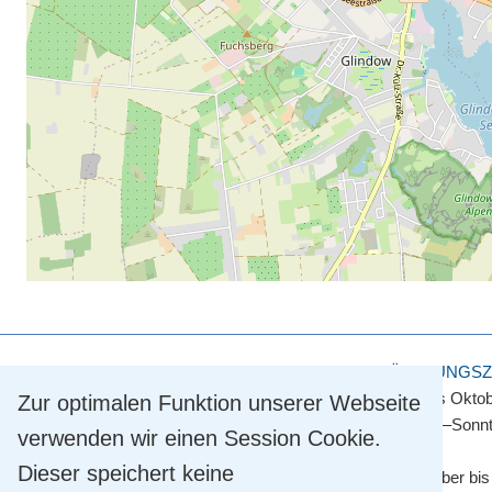
KULTUR- UND TOURISMUSAMT
ÖFFNUNGSZ
Touristinformation
April bis Okto
Zur optimalen Funktion unserer Webseite
Straße der Einheit 2
Montag–Sonnt
verwenden wir einen Session Cookie.
14548 Schwielowsee OT Caputh
Dieser speichert keine
Tel.
+49 33209 769 769
November bis