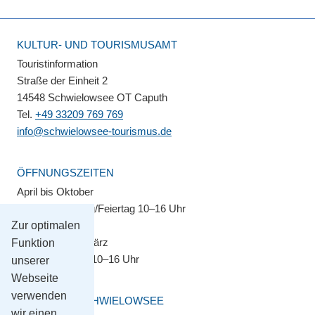
KULTUR- UND TOURISMUSAMT
Touristinformation
Straße der Einheit 2
14548 Schwielowsee OT Caputh
Tel.
+49 33209 769 769
info@schwielowsee-tourismus.de
ÖFFNUNGSZEITEN
April bis Oktober
Montag–Sonntag/Feiertag 10–16 Uhr
Zur optimalen
November bis März
Funktion
Montag–Freitag 10–16 Uhr
unserer
Webseite
verwenden
GEMEINDE SCHWIELOWSEE
wir einen