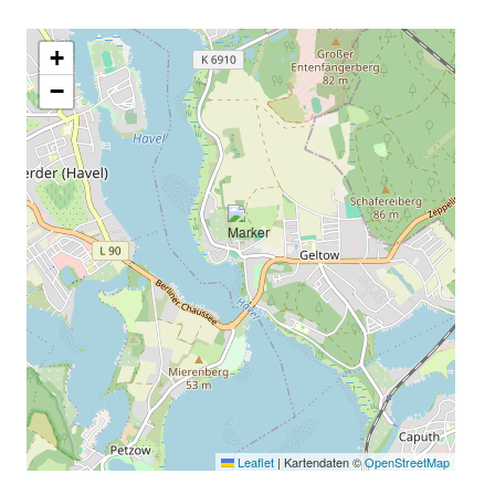
+
−
Leaflet
|
Kartendaten ©
OpenStreetMap