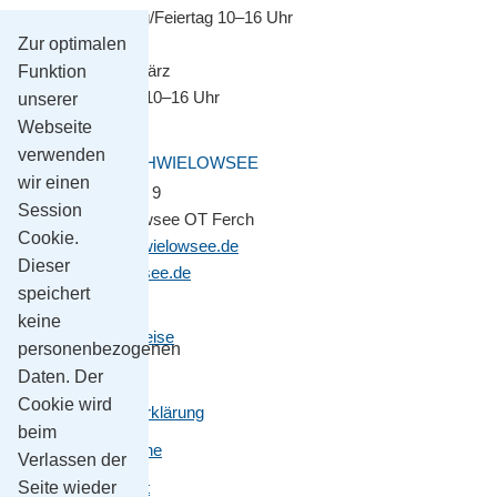
Montag–Sonntag/Feiertag 10–16 Uhr
Zur optimalen
November bis März
Funktion
Montag–Freitag 10–16 Uhr
unserer
Webseite
verwenden
GEMEINDE SCHWIELOWSEE
wir einen
Potsdamer Platz 9
Session
14548 Schwielowsee OT Ferch
Cookie.
gemeinde@schwielowsee.de
Dieser
www.schwielowsee.de
speichert
keine
Kontakt & Anreise
personenbezogenen
Impressum
Daten. Der
Cookie wird
Datenschutzerklärung
beim
Leichte Sprache
Verlassen der
Seite wieder
Barrierefreiheit